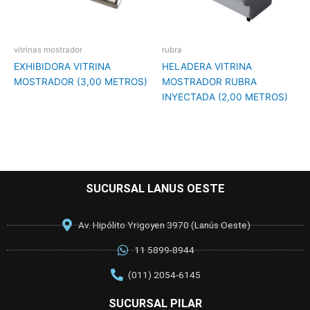
vitrinas mostrador
rubra
EXHIBIDORA VITRINA
HELADERA VITRINA
MOSTRADOR (3,00 METROS)
MOSTRADOR RUBRA
INYECTADA (2,00 METROS)
SUCURSAL LANUS OESTE
Av. Hipólito Yrigoyen 3970 (Lanús Oeste)
11 5899-8944
(011) 2054-6145
SUCURSAL PILAR