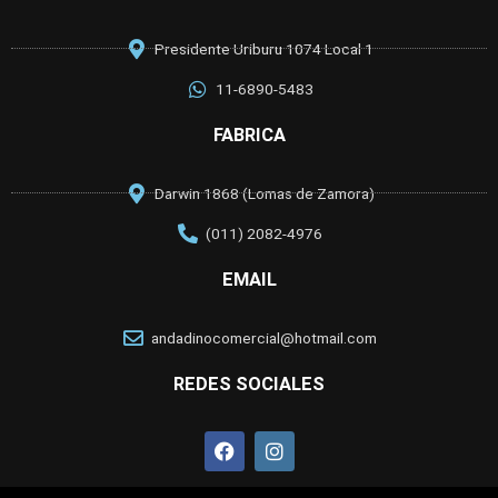
Presidente Uriburu 1074 Local 1
11-6890-5483
FABRICA
Darwin 1868 (Lomas de Zamora)
(011) 2082-4976
EMAIL
andadinocomercial@hotmail.com
REDES SOCIALES
F
I
a
n
c
s