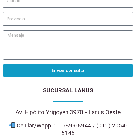
n
e
i
l
o
l
u
l
P
d
i
r
a
d
o
d
M
o
v
e
i
n
n
s
c
a
i
j
a
Enviar consulta
e
SUCURSAL LANUS
Av. Hipólito Yrigoyen 3970 - Lanus Oeste
Celular/Wapp: 11 5899-8944 / (011) 2054-
6145